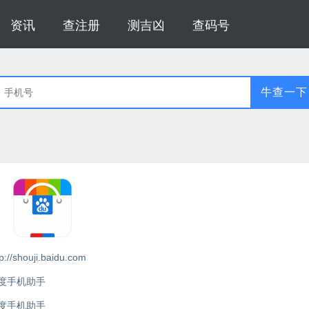
资讯
查注册
测吉凶
查码号
牛查一下
tp://shouji.baidu.com
度手机助手
度手机助手