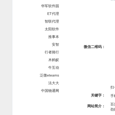
华军软件园
ET代理
智联代理
太阳软件
推事本
安智
微信二维码：
行者骑行
木蚂蚁
牛互动
泛微eteams
法大大
扫
中国物通网
关键字：
手
百
网站简介：
劲