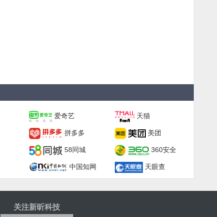
爱奇艺
天猫
拼多多
美团
58同城
360安全
中国知网
天眼查
关注新昕科技