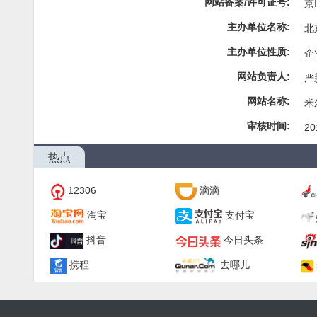
网站备案/许可证号:
京I
主办单位名称:
北
主办单位性质:
企
网站负责人:
严
网站名称:
米
审核时间:
20
热点
12306
滴滴
淘宝
支付宝
抖音
今日头条
携程
去哪儿