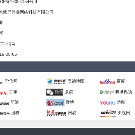
CP备16004154号-4
京臻昊伟业网络科技有限公司
业
新
尔军情网
16-05-06
学信网
高德地图
百度
京东
微信
腾讯视频
新浪
微博
优酷
搜狐
网易
央视网