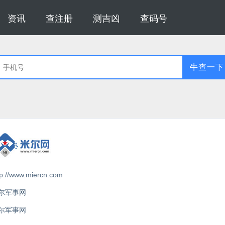
资讯
查注册
测吉凶
查码号
牛查一下
tp://www.miercn.com
尔军事网
尔军事网