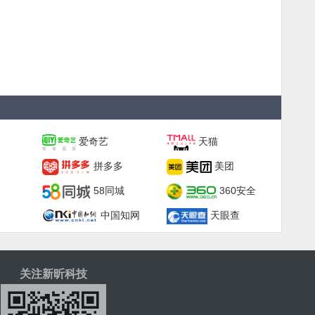
爱奇艺
天猫
拼多多
美团
58同城
360安全
中国知网
天眼查
关注新昕科技