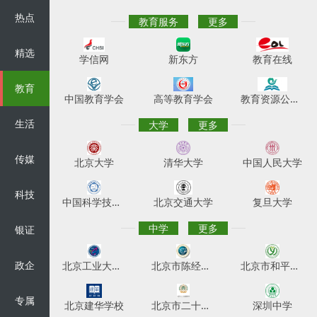
热点
教育服务
更多
精选
学信网
新东方
教育在线
教育
中国教育学会
高等教育学会
教育资源公共服务平台
生活
大学
更多
传媒
北京大学
清华大学
中国人民大学
科技
中国科学技术大学
北京交通大学
复旦大学
中学
更多
银证
政企
北京工业大学附属中学
北京市陈经纶中学
北京市和平街第一中学
专属
北京建华学校
北京市二十一世纪国际学校
深圳中学