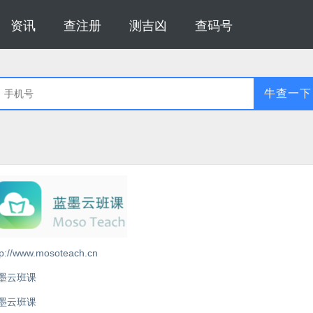
资讯
查注册
测吉凶
查码号
牛查一下
tp://www.mosoteach.cn
墨云班课
墨云班课