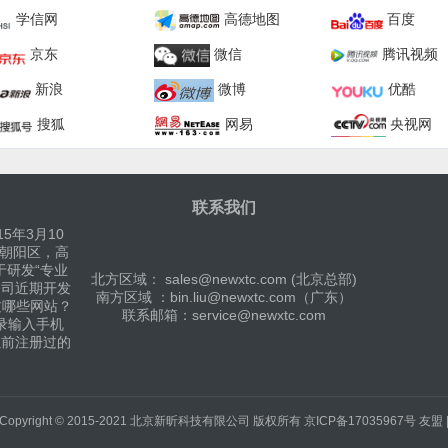
学信网
高德地图
百度
京东
微信
腾讯视频
新浪
微博
优酷
搜狐
网易
央视网
联系我们
5年3月10
京朝阳区，高
于研发“专业
北方区域： sales@newxtc.com (北京总部)
公司近期开发
南方区域 ：bin.liu@newxtc.com（广东）
过哪些网站？
联系邮箱：service@newxtc.com
录输入手机
以前注册过的
Copyright © 2015-2021
北京新昕科技有限公司
版权所有
京ICP备17035967号
友盟