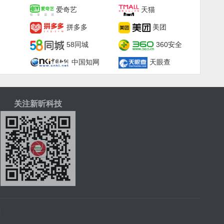
爱奇艺
天猫
拼多多
美团
58同城
360安全
中国知网
天眼查
关注新昕科技
|