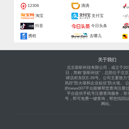
12306
滴滴
淘宝
支付宝
抖音
今日头条
携程
去哪儿
关于我们
北京新昕科技有限公司，成立于201
日，简称“新昕科技”，总部位于北
碑店村东区E-39号。公司主要致力
风控”防火墙和企业短信”防火墙。 
的newx007平台能够帮您查询注册
平台提供手机号注册查询服务，登
号，即可免费一键查询，帮您找回
网站。