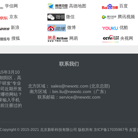
学信网
高德地图
百度
京东
微信
腾讯视频
新浪
微博
优酷
搜狐
网易
央视网
联系我们
5年3月10
京朝阳区，高
于研发“专业
北方区域： sales@newxtc.com (北京总部)
公司近期开发
南方区域 ：bin.liu@newxtc.com（广东）
过哪些网站？
联系邮箱：service@newxtc.com
录输入手机
以前注册过的
Copyright © 2015-2021
北京新昕科技有限公司
版权所有
京ICP备17035967号
友盟