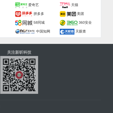
爱奇艺
天猫
拼多多
美团
58同城
360安全
中国知网
天眼查
关注新昕科技
|