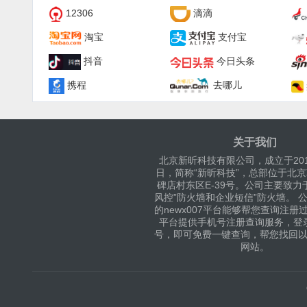
12306
滴滴
淘宝
支付宝
抖音
今日头条
携程
去哪儿
关于我们
北京新昕科技有限公司，成立于201
日，简称“新昕科技”，总部位于北
碑店村东区E-39号。公司主要致力
风控”防火墙和企业短信”防火墙。 
的newx007平台能够帮您查询注册
平台提供手机号注册查询服务，登
号，即可免费一键查询，帮您找回
网站。