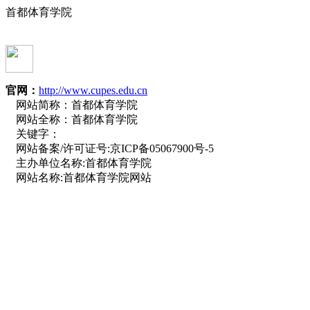
首都体育学院
官网：
http://www.cupes.edu.cn
网站简称：
首都体育学院
网站全称：
首都体育学院
关键字：
网站备案/许可证号:
京ICP备05067900号-5
主办单位名称:
首都体育学院
网站名称:
首都体育学院网站