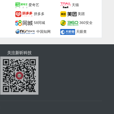
爱奇艺
天猫
拼多多
美团
58同城
360安全
中国知网
天眼查
关注新昕科技
|