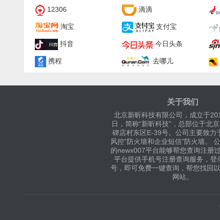
12306
滴滴
淘宝
支付宝
抖音
今日头条
携程
去哪儿
关于我们
北京新昕科技有限公司，成立于201
日，简称“新昕科技”，总部位于北
碑店村东区E-39号。公司主要致力
风控”防火墙和企业短信”防火墙。 
的newx007平台能够帮您查询注册
平台提供手机号注册查询服务，登
号，即可免费一键查询，帮您找回
网站。