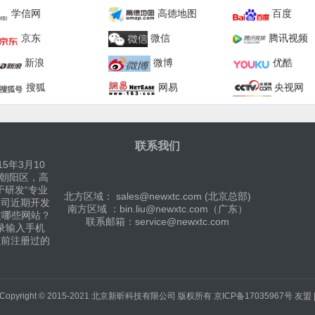
学信网
高德地图
百度
京东
微信
腾讯视频
新浪
微博
优酷
搜狐
网易
央视网
联系我们
5年3月10
京朝阳区，高
于研发“专业
北方区域： sales@newxtc.com (北京总部)
公司近期开发
南方区域 ：bin.liu@newxtc.com（广东）
过哪些网站？
联系邮箱：service@newxtc.com
录输入手机
以前注册过的
Copyright © 2015-2021
北京新昕科技有限公司
版权所有
京ICP备17035967号
友盟