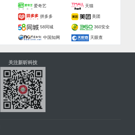
爱奇艺
天猫
拼多多
美团
58同城
360安全
中国知网
天眼查
关注新昕科技
|