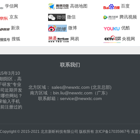
学信网
高德地图
百度
京东
微信
腾讯视频
新浪
微博
优酷
搜狐
网易
央视网
联系我们
5年3月10
京朝阳区，高
于研发“专业
北方区域： sales@newxtc.com (北京总部)
公司近期开发
南方区域 ：bin.liu@newxtc.com（广东）
过哪些网站？
联系邮箱：service@newxtc.com
录输入手机
以前注册过的
Copyright © 2015-2021
北京新昕科技有限公司
版权所有
京ICP备17035967号
友盟