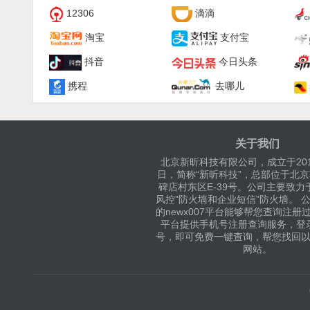
12306
滴滴
淘宝
支付宝
抖音
今日头条
携程
去哪儿
关于我们
北京新昕科技有限公司，成立于201
日，简称“新昕科技”，总部位于北
碑店村东区E-39号。公司主要致力
风控”防火墙和企业短信”防火墙。 
的newx007平台能够帮您查询注册
平台提供手机号注册查询服务，登
号，即可免费一键查询，帮您找回
网站。