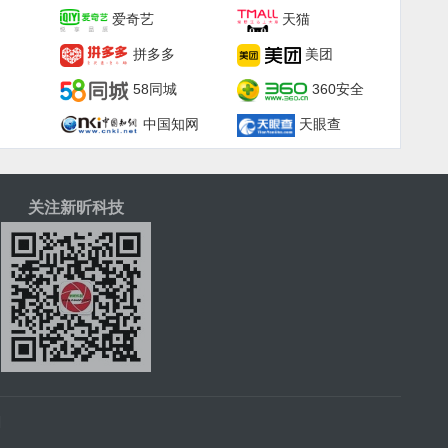
爱奇艺
天猫
拼多多
美团
58同城
360安全
中国知网
天眼查
关注新昕科技
|