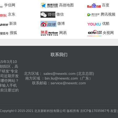
学信网
高德地图
百度
京东
微信
腾讯视频
新浪
微博
优酷
搜狐
网易
央视网
联系我们
5年3月10
京朝阳区，高
于研发“专业
北方区域： sales@newxtc.com (北京总部)
公司近期开发
南方区域 ：bin.liu@newxtc.com（广东）
过哪些网站？
联系邮箱：service@newxtc.com
录输入手机
以前注册过的
Copyright © 2015-2021
北京新昕科技有限公司
版权所有
京ICP备17035967号
友盟