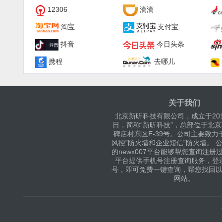
12306
滴滴
淘宝
支付宝
抖音
今日头条
携程
去哪儿
关于我们
北京新昕科技有限公司，成立于201
日，简称“新昕科技”，总部位于北
碑店村东区E-39号。公司主要致力
风控”防火墙和企业短信”防火墙。 
的newx007平台能够帮您查询注册
平台提供手机号注册查询服务，登
号，即可免费一键查询，帮您找回
网站。