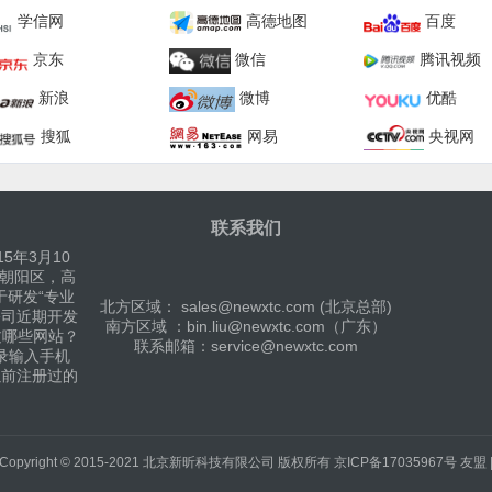
学信网
高德地图
百度
京东
微信
腾讯视频
新浪
微博
优酷
搜狐
网易
央视网
联系我们
5年3月10
京朝阳区，高
于研发“专业
北方区域： sales@newxtc.com (北京总部)
公司近期开发
南方区域 ：bin.liu@newxtc.com（广东）
过哪些网站？
联系邮箱：service@newxtc.com
录输入手机
以前注册过的
Copyright © 2015-2021
北京新昕科技有限公司
版权所有
京ICP备17035967号
友盟