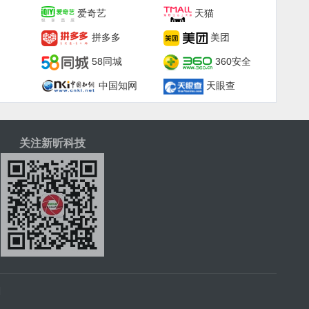
爱奇艺
天猫
拼多多
美团
58同城
360安全
中国知网
天眼查
关注新昕科技
|