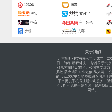
12306
滴滴
淘宝
支付宝
抖音
今日头条
携程
去哪儿
关于我们
北京新昕科技有限公司，成立于201
日，简称“新昕科技”，总部位于北
碑店村东区E-39号。公司主要致力
风控”防火墙和企业短信”防火墙。 
的newx007平台能够帮您查询注册
平台提供手机号注册查询服务，登
号，即可免费一键查询，帮您找回
网站。