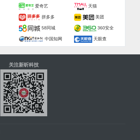
爱奇艺
天猫
拼多多
美团
58同城
360安全
中国知网
天眼查
关注新昕科技
|