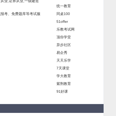
金从业,证券从业,一级建造
统一教育
试报考、免费题库等考试服
同桌100
51offer
乐教考试网
顶你学堂
异步社区
易企秀
天天乐学
7天课堂
学大教育
紫荆教育
91好课