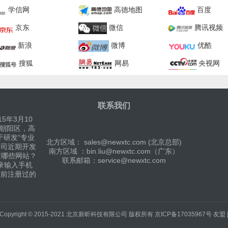
学信网
高德地图
百度
京东
微信
腾讯视频
新浪
微博
优酷
搜狐
网易
央视网
联系我们
5年3月10
京朝阳区，高
于研发“专业
北方区域： sales@newxtc.com (北京总部)
公司近期开发
南方区域 ：bin.liu@newxtc.com（广东）
过哪些网站？
联系邮箱：service@newxtc.com
录输入手机
以前注册过的
Copyright © 2015-2021
北京新昕科技有限公司
版权所有
京ICP备17035967号
友盟