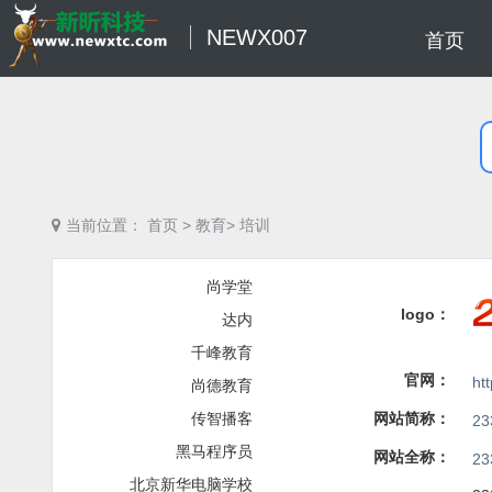
NEWX007
首页
当前位置：
首页
>
教育>
培训
尚学堂
logo：
达内
千峰教育
官网：
ht
尚德教育
传智播客
网站简称：
2
黑马程序员
网站全称：
2
北京新华电脑学校