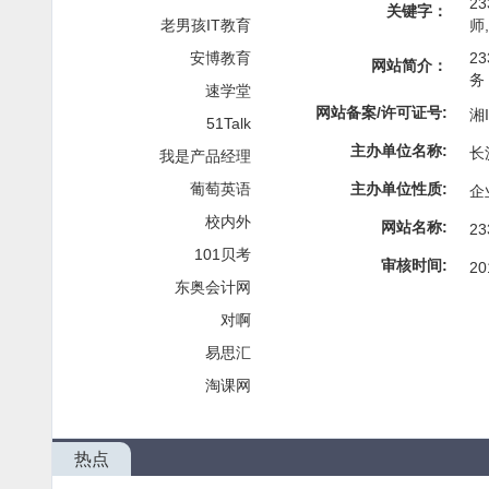
2
关键字：
老男孩IT教育
师
安博教育
2
网站简介：
务
速学堂
网站备案/许可证号:
湘I
51Talk
主办单位名称:
长
我是产品经理
葡萄英语
主办单位性质:
企
校内外
网站名称:
2
101贝考
审核时间:
20
东奥会计网
对啊
易思汇
淘课网
热点