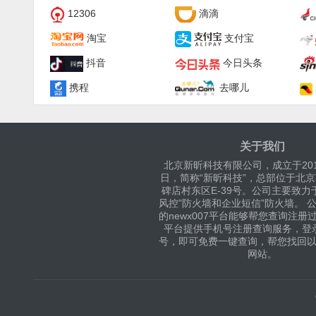
12306
滴滴
淘宝
支付宝
抖音
今日头条
携程
去哪儿
关于我们
北京新昕科技有限公司，成立于201
日，简称“新昕科技”，总部位于北
碑店村东区E-39号。公司主要致力
风控”防火墙和企业短信”防火墙。 
的newx007平台能够帮您查询注册
平台提供手机号注册查询服务，登
号，即可免费一键查询，帮您找回
网站。