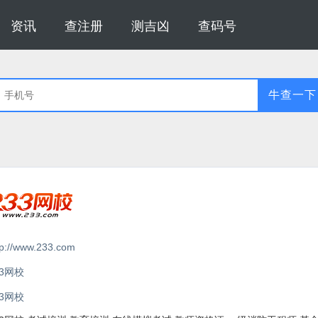
资讯
查注册
测吉凶
查码号
牛查一下
tp://www.233.com
33网校
33网校