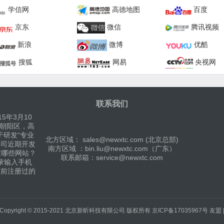
学信网
高德地图
百度
京东
微信
腾讯视频
新浪
微博
优酷
搜狐
网易
央视网
联系我们
5年3月10
京朝阳区，高
于研发“专业
北方区域： sales@newxtc.com (北京总部)
公司近期开发
南方区域 ：bin.liu@newxtc.com（广东）
过哪些网站？
联系邮箱：service@newxtc.com
录输入手机
以前注册过的
Copyright © 2015-2021
北京新昕科技有限公司
版权所有
京ICP备17035967号
友盟