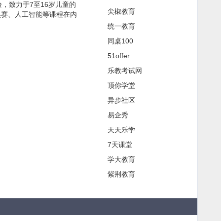
，致力于7至16岁儿童的
尖椒教育
息学奥赛、人工智能等课程在内
统一教育
同桌100
51offer
乐教考试网
顶你学堂
异步社区
易企秀
天天乐学
7天课堂
学大教育
紫荆教育