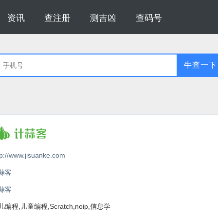
资讯
查注册
测吉凶
查码号
牛查一下
tp://www.jisuanke.com
蒜客
蒜客
儿编程,儿童编程,Scratch,noip,信息学