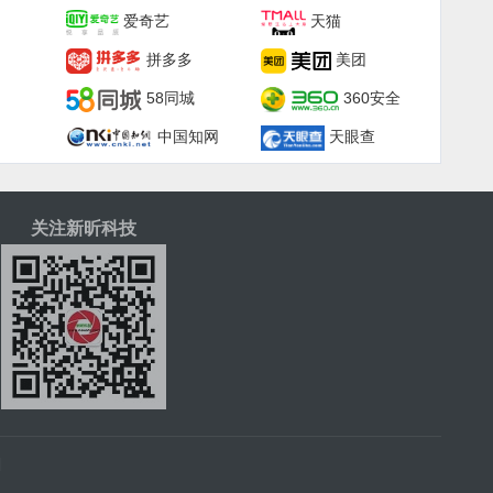
爱奇艺
天猫
拼多多
美团
58同城
360安全
中国知网
天眼查
关注新昕科技
|