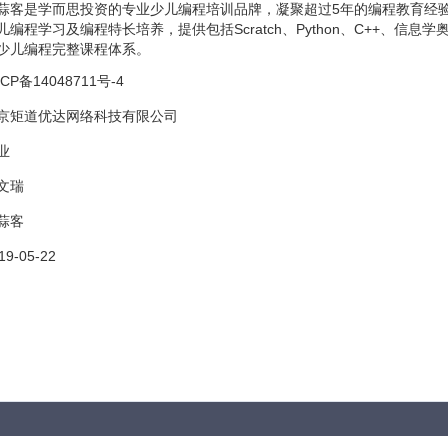
蒜客是学而思投资的专业少儿编程培训品牌，凝聚超过5年的编程教育经验
儿编程学习及编程特长培养，提供包括Scratch、Python、C++、信
少儿编程完整课程体系。
CP备14048711号-4
京矩道优达网络科技有限公司
业
文瑞
蒜客
19-05-22