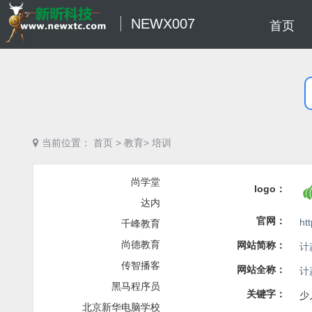
NEWX007
首页
当前位置：
首页
>
教育>
培训
尚学堂
logo：
达内
官网：
ht
千峰教育
尚德教育
网站简称：
计
传智播客
网站全称：
计
黑马程序员
关键字：
少
北京新华电脑学校