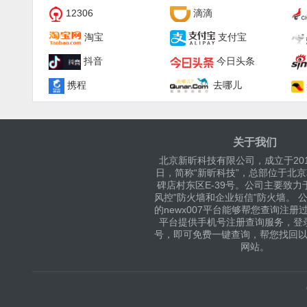
12306
滴滴
淘宝
支付宝
抖音
今日头条
携程
去哪儿
关于我们
北京新昕科技有限公司，成立于201
日，简称“新昕科技”，总部位于北
碑店村东区E-39号。公司主要致力
风控”防火墙和企业短信”防火墙。 
的newx007平台能够帮您查询注册
平台提供手机号注册查询服务，登
号，即可免费一键查询，帮您找回
网站。