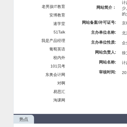
计
老男孩IT教育
网站简介：
少
的
安博教育
网站备案/许可证号:
京I
速学堂
51Talk
主办单位名称:
北
我是产品经理
主办单位性质:
企
葡萄英语
网站负责人:
徐
校内外
网站名称:
计
101贝考
审核时间:
20
东奥会计网
对啊
易思汇
淘课网
热点